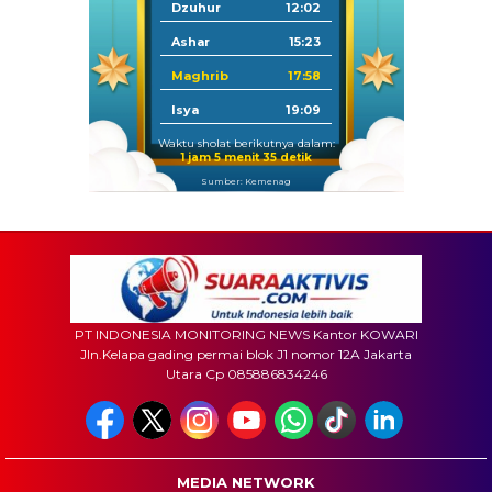
Dzuhur
12:02
Ashar
15:23
Maghrib
17:58
Isya
19:09
Waktu sholat berikutnya dalam:
1 jam 5 menit 33 detik
Sumber: Kemenag
PT INDONESIA MONITORING NEWS Kantor KOWARI
Jln.Kelapa gading permai blok J1 nomor 12A Jakarta
Utara Cp 085886834246
MEDIA NETWORK