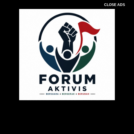
CLOSE ADS
Pemutar
Video