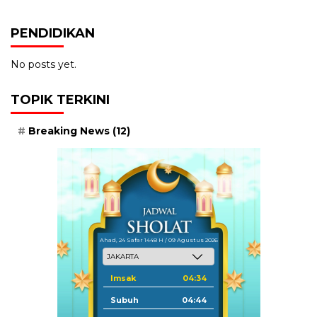
PENDIDIKAN
No posts yet.
TOPIK TERKINI
Breaking News
(12)
Ahad, 24 Safar 1448 H / 09 Agustus 2026
Imsak
04:34
Subuh
04:44