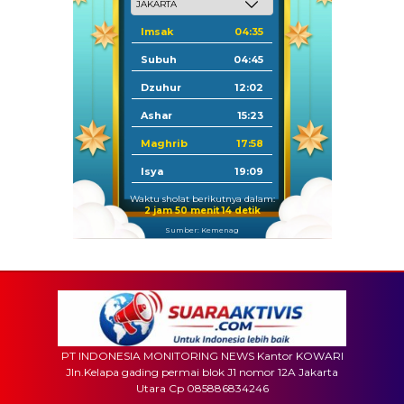
Imsak
04:35
Subuh
04:45
Dzuhur
12:02
Ashar
15:23
Maghrib
17:58
Isya
19:09
Waktu sholat berikutnya dalam:
2 jam 50 menit 13 detik
Sumber: Kemenag
PT INDONESIA MONITORING NEWS Kantor KOWARI
Jln.Kelapa gading permai blok J1 nomor 12A Jakarta
Utara Cp 085886834246