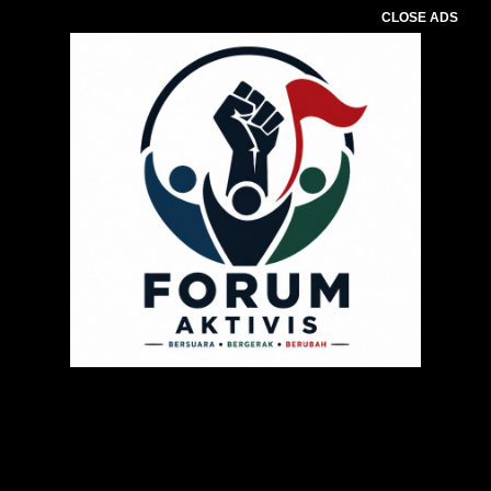
CLOSE ADS
Pemutar
Video