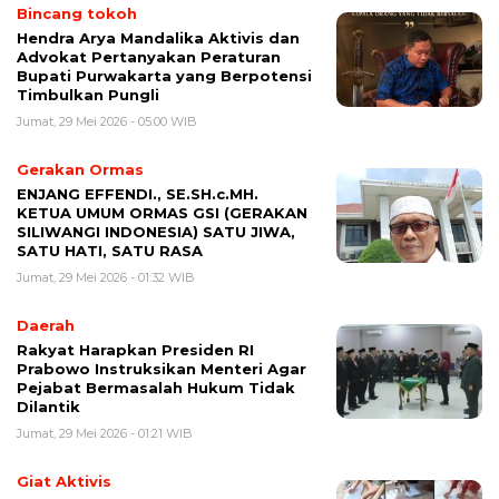
Bincang tokoh
Hendra Arya Mandalika Aktivis dan
Advokat Pertanyakan Peraturan
Bupati Purwakarta yang Berpotensi
Timbulkan Pungli
Jumat, 29 Mei 2026 - 05:00 WIB
Gerakan Ormas
ENJANG EFFENDI., SE.SH.c.MH.
KETUA UMUM ORMAS GSI (GERAKAN
SILIWANGI INDONESIA) SATU JIWA,
SATU HATI, SATU RASA
Jumat, 29 Mei 2026 - 01:32 WIB
Daerah
Rakyat Harapkan Presiden RI
Prabowo Instruksikan Menteri Agar
Pejabat Bermasalah Hukum Tidak
Dilantik
Jumat, 29 Mei 2026 - 01:21 WIB
Giat Aktivis