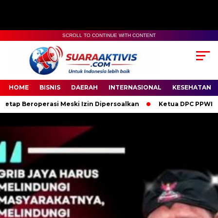
SCROLL TO CONTINUE WITH CONTENT
00:00
04:59
HOME
BISNIS
DAERAH
INTERNASIONAL
KESEHATAN
i Meski Izin Dipersoalkan
Ketua DPC PPWI OKI Bersama Pengur