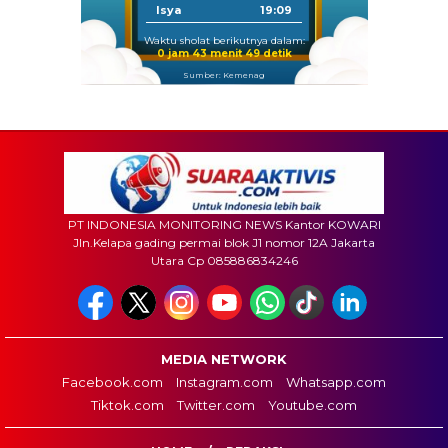
Isya
19:09
Waktu sholat berikutnya dalam:
0 jam 43 menit 47 detik
Sumber: Kemenag
PT INDONESIA MONITORING NEWS Kantor KOWARI
Jln.Kelapa gading permai blok J1 nomor 12A Jakarta
Utara Cp 085886834246
MEDIA NETWORK
Facebook.com
Instagram.com
Whatsapp.com
Tiktok.com
Twitter.com
Youtube.com