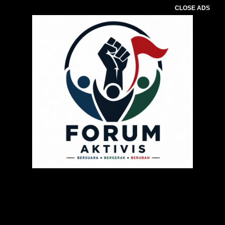
CLOSE ADS
Pemutar
Video