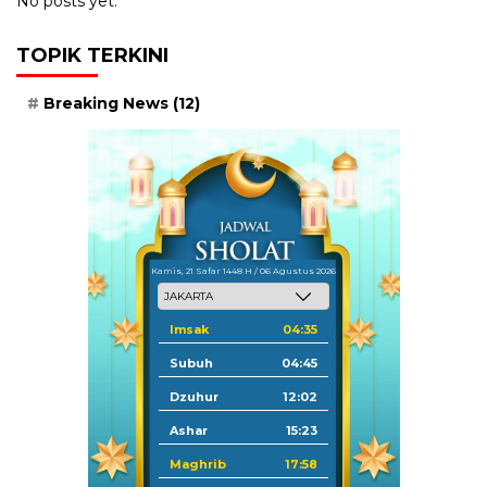
No posts yet.
TOPIK TERKINI
Breaking News
(12)
Kamis, 21 Safar 1448 H / 06 Agustus 2026
Imsak
04:35
Subuh
04:45
Dzuhur
12:02
Ashar
15:23
Maghrib
17:58