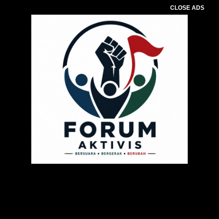
CLOSE ADS
Pemutar
Video