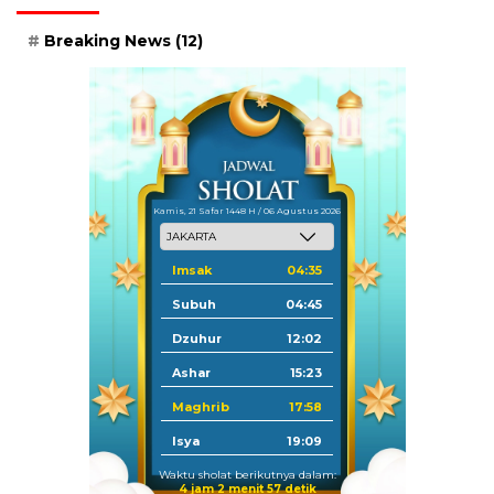
Breaking News
(12)
Kamis, 21 Safar 1448 H / 06 Agustus 2026
Imsak
04:35
Subuh
04:45
Dzuhur
12:02
Ashar
15:23
Maghrib
17:58
Isya
19:09
Waktu sholat berikutnya dalam:
4 jam 2 menit 55 detik