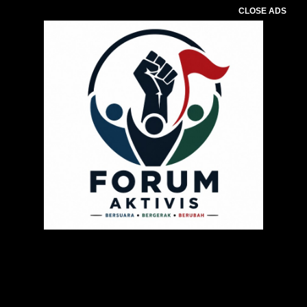
CLOSE ADS
Pemutar
Video