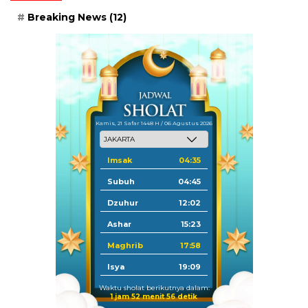
Breaking News
(12)
Kamis, 21 Safar 1448 H / 06 Agustus 2026
Imsak
04:35
Subuh
04:45
Dzuhur
12:02
Ashar
15:23
Maghrib
17:58
Isya
19:09
Waktu sholat berikutnya dalam:
1 jam 52 menit 54 detik