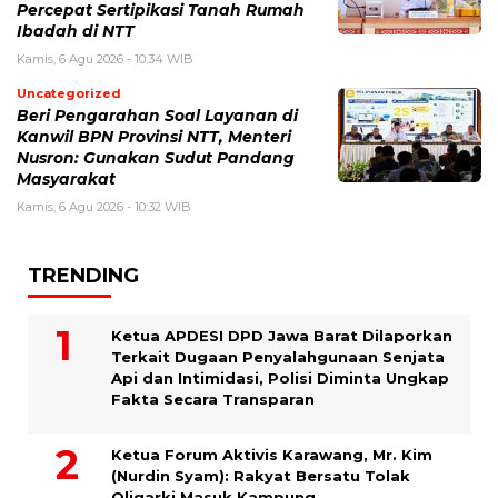
Percepat Sertipikasi Tanah Rumah
Ibadah di NTT
Kamis, 6 Agu 2026 - 10:34 WIB
Uncategorized
Beri Pengarahan Soal Layanan di
Kanwil BPN Provinsi NTT, Menteri
Nusron: Gunakan Sudut Pandang
Masyarakat
Kamis, 6 Agu 2026 - 10:32 WIB
TRENDING
Ketua APDESI DPD Jawa Barat Dilaporkan
Terkait Dugaan Penyalahgunaan Senjata
Api dan Intimidasi, Polisi Diminta Ungkap
Fakta Secara Transparan
Ketua Forum Aktivis Karawang, Mr. Kim
(Nurdin Syam): Rakyat Bersatu Tolak
Oligarki Masuk Kampung