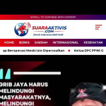
SCROLL TO CONTINUE WITH CONTENT
00:00
04:59
HOME
BISNIS
DAERAH
INTERNASIONAL
KESEHATAN
i Meski Izin Dipersoalkan
Ketua DPC PPWI OKI Bersama Pengu