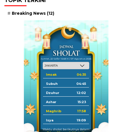
TOPIK TERKINI
Breaking News
(12)
Jum'at, 22 Safar 1448 H / 07 Agustus 2026
Imsak
04:35
Subuh
04:45
Dzuhur
12:02
Ashar
15:23
Maghrib
17:58
Isya
19:09
Waktu sholat berikutnya dalam: