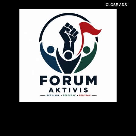
CLOSE ADS
Pemutar
Video