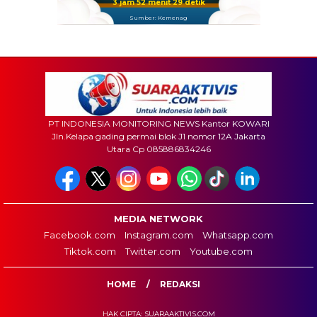
3 jam 52 menit 27 detik
Sumber: Kemenag
PT INDONESIA MONITORING NEWS Kantor KOWARI
Jln.Kelapa gading permai blok J1 nomor 12A Jakarta
Utara Cp 085886834246
MEDIA NETWORK
Facebook.com
Instagram.com
Whatsapp.com
Tiktok.com
Twitter.com
Youtube.com
HOME
REDAKSI
HAK CIPTA: SUARAAKTIVIS.COM