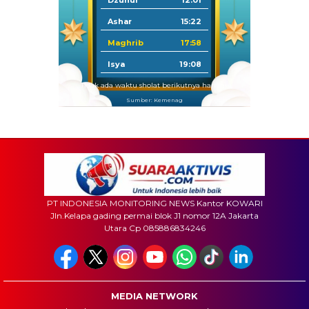
Dzuhur
12:01
Ashar
15:22
Maghrib
17:58
Isya
19:08
Tidak ada waktu sholat berikutnya hari ini.
Sumber: Kemenag
PT INDONESIA MONITORING NEWS Kantor KOWARI
Jln.Kelapa gading permai blok J1 nomor 12A Jakarta
Utara Cp 085886834246
MEDIA NETWORK