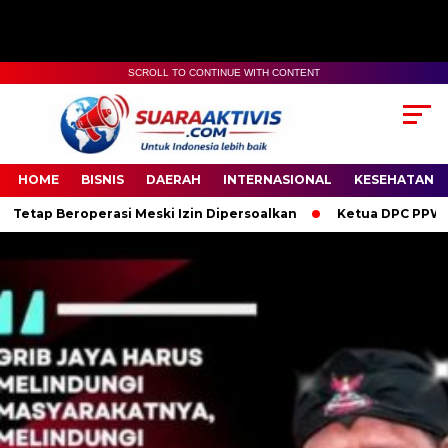
SCROLL TO CONTINUE WITH CONTENT
00:00
04:59
HOME
BISNIS
DAERAH
INTERNASIONAL
KESEHATAN
si Meski Izin Dipersoalkan
Ketua DPC PPWI OKI Bersama Peng