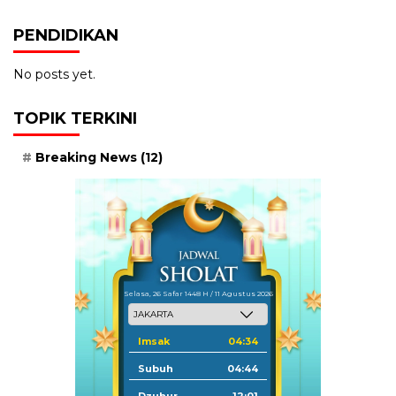
PENDIDIKAN
No posts yet.
TOPIK TERKINI
Breaking News
(12)
Selasa, 26 Safar 1448 H / 11 Agustus 2026
Imsak
04:34
Subuh
04:44