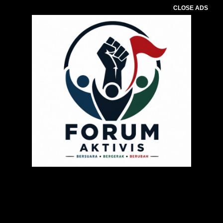
CLOSE ADS
Pemutar
Video