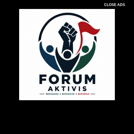
CLOSE ADS
Pemutar
Video