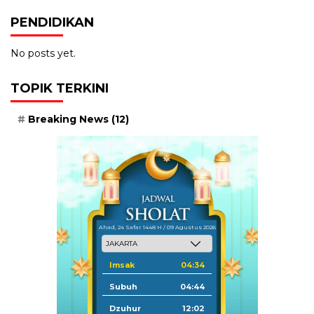
PENDIDIKAN
No posts yet.
TOPIK TERKINI
Breaking News
(12)
Ahad, 24 Safar 1448 H / 09 Agustus 2026
Imsak
04:34
Subuh
04:44
Dzuhur
12:02