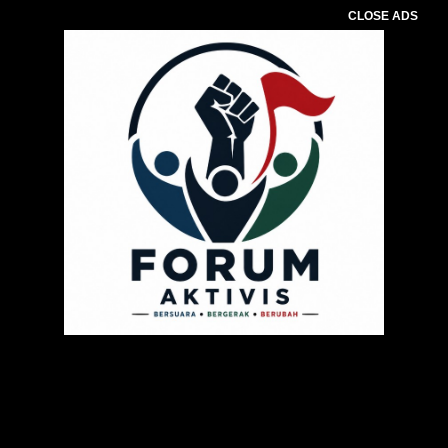
CLOSE ADS
Pemutar
Video