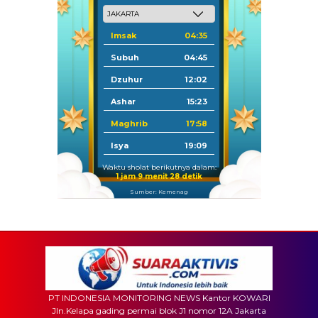
Imsak
04:35
Subuh
04:45
Dzuhur
12:02
Ashar
15:23
Maghrib
17:58
Isya
19:09
Waktu sholat berikutnya dalam:
1 jam 9 menit 26 detik
Sumber: Kemenag
PT INDONESIA MONITORING NEWS Kantor KOWARI
Jln.Kelapa gading permai blok J1 nomor 12A Jakarta