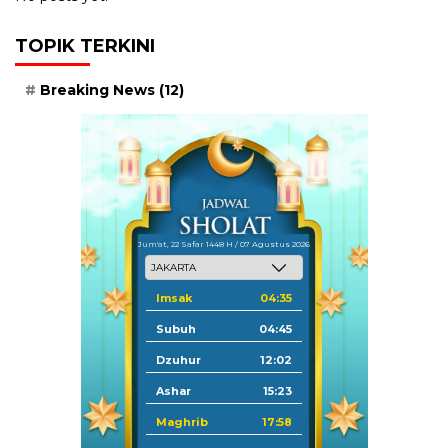
TOPIK TERKINI
Breaking News
(12)
Jum'at, 22 Safar 1448 H / 07 Agustus 2026
Imsak
04:35
Subuh
04:45
Dzuhur
12:02
Ashar
15:23
Maghrib
17:58