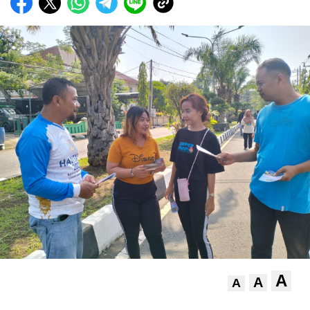
A
A
A