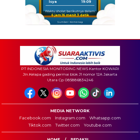
Isya
19:09
Waktu sholat berikutnya dalam:
6 jam 16 menit 1 detik
Sumber: Kemenag
PT INDONESIA MONITORING NEWS Kantor KOWARI
Jln.Kelapa gading permai blok J1 nomor 12A Jakarta
Utara Cp 085886834246
MEDIA NETWORK
Facebook.com
Instagram.com
Whatsapp.com
Tiktok.com
Twitter.com
Youtube.com
HOME
REDAKSI