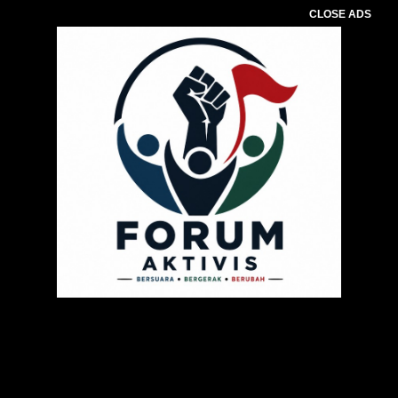
CLOSE ADS
Pemutar
Video