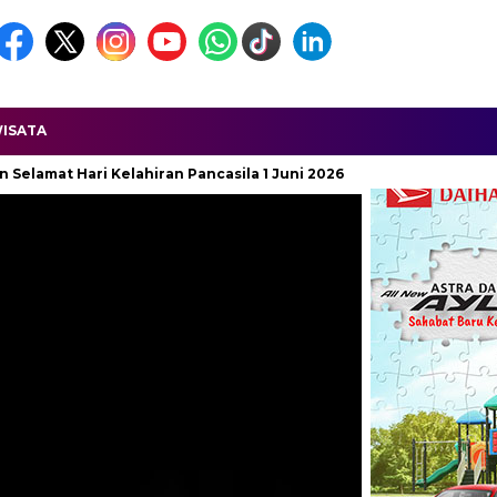
ISATA
ncasila 1 Juni 2026
Ketua APDESI DPD Jawa Barat Dilaporka