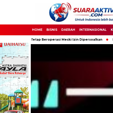
HOME
BISNIS
DAERAH
INTERNASIONAL
K
 Beroperasi Meski Izin Dipersoalkan
Ketua DPC PPWI OKI Bers