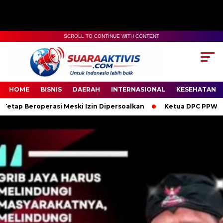
SCROLL TO CONTINUE WITH CONTENT
00:00
04:59
HOME
BISNIS
DAERAH
INTERNASIONAL
KESEHATAN
i Meski Izin Dipersoalkan
Ketua DPC PPWI OKI Bersama Pengu