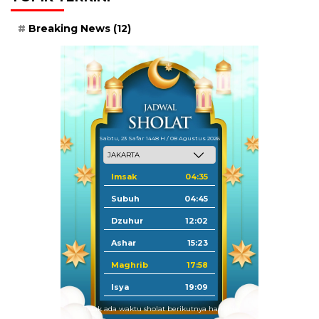
Breaking News
(12)
Sabtu, 23 Safar 1448 H / 08 Agustus 2026
Imsak
04:35
Subuh
04:45
Dzuhur
12:02
Ashar
15:23
Maghrib
17:58
Isya
19:09
Tidak ada waktu sholat berikutnya hari ini.