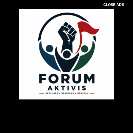
CLOSE ADS
Pemutar
Video