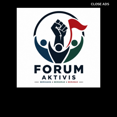
CLOSE ADS
Pemutar
Video