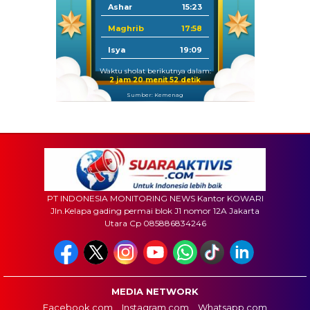
Ashar
15:23
Maghrib
17:58
Isya
19:09
Waktu sholat berikutnya dalam:
2 jam 20 menit 50 detik
Sumber: Kemenag
PT INDONESIA MONITORING NEWS Kantor KOWARI
Jln.Kelapa gading permai blok J1 nomor 12A Jakarta
Utara Cp 085886834246
MEDIA NETWORK
Facebook.com
Instagram.com
Whatsapp.com