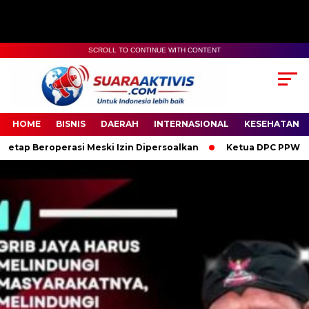
SCROLL TO CONTINUE WITH CONTENT
00:00
04:59
HOME
BISNIS
DAERAH
INTERNASIONAL
KESEHATAN
si Meski Izin Dipersoalkan
Ketua DPC PPWI OKI Bersama Pengu