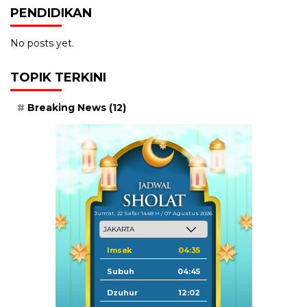
PENDIDIKAN
No posts yet.
TOPIK TERKINI
Breaking News
(12)
Jum'at, 22 Safar 1448 H / 07 Agustus 2026
Imsak
04:35
Subuh
04:45
Dzuhur
12:02