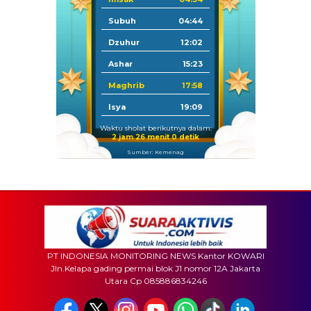
Subuh
04:44
Dzuhur
12:02
Ashar
15:23
Maghrib
17:58
Isya
19:09
Waktu sholat berikutnya dalam:
2 jam 25 menit 58 detik
Sumber: Kemenag
PT INDONESIA MONITORING NEWS Kantor KOWARI
Jln.Kelapa gading permai blok J1 nomor 12A Jakarta
Utara Cp 085886834246