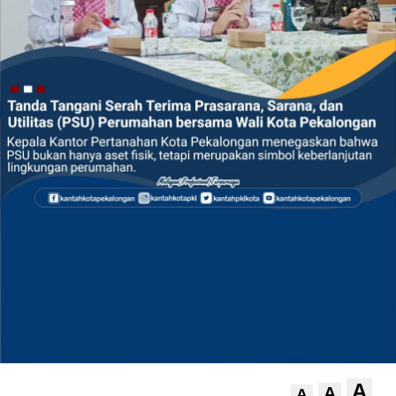
A
A
A