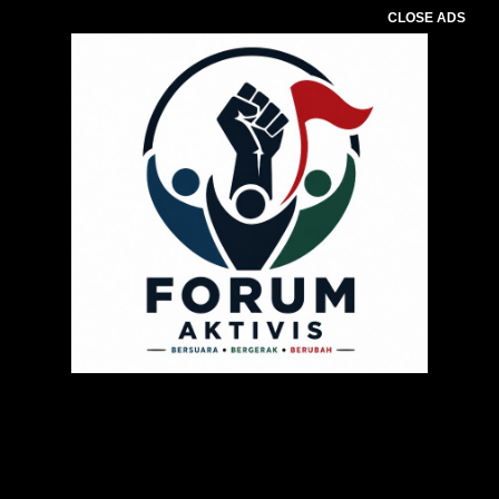
CLOSE ADS
Pemutar
Video