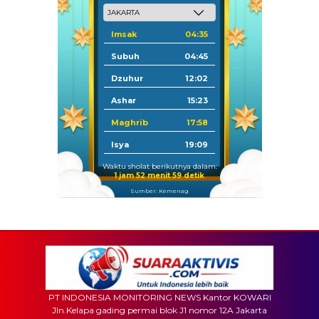
Imsak
04:35
Subuh
04:45
Dzuhur
12:02
Ashar
15:23
Maghrib
17:58
Isya
19:09
Waktu sholat berikutnya dalam:
1 jam 52 menit 57 detik
Sumber: Kemenag
PT INDONESIA MONITORING NEWS Kantor KOWARI
Jln.Kelapa gading permai blok J1 nomor 12A Jakarta