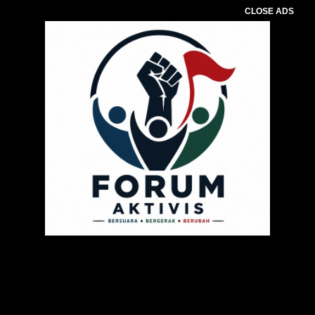
CLOSE ADS
Pemutar
Video