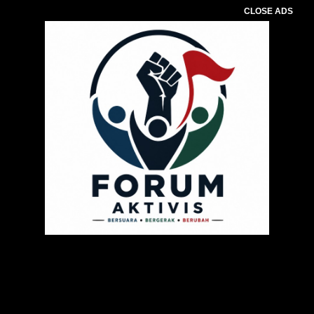
CLOSE ADS
Pemutar
Video