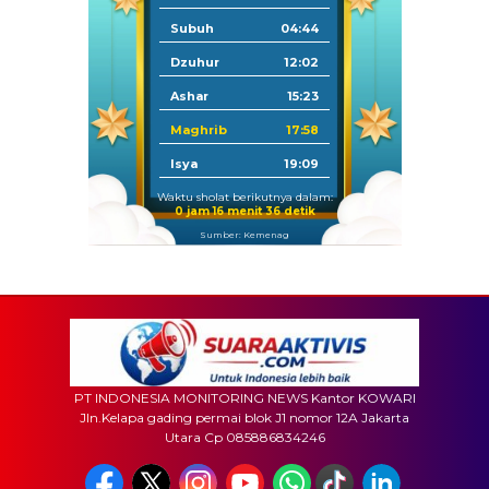
Subuh
04:44
Dzuhur
12:02
Ashar
15:23
Maghrib
17:58
Isya
19:09
Waktu sholat berikutnya dalam:
0 jam 16 menit 34 detik
Sumber: Kemenag
PT INDONESIA MONITORING NEWS Kantor KOWARI
Jln.Kelapa gading permai blok J1 nomor 12A Jakarta
Utara Cp 085886834246