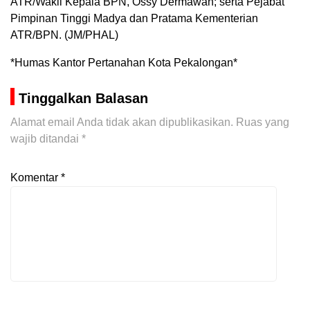
ATR/Wakil Kepala BPN, Ossy Dermawan; serta Pejabat
Pimpinan Tinggi Madya dan Pratama Kementerian
ATR/BPN. (JM/PHAL)
*Humas Kantor Pertanahan Kota Pekalongan*
Tinggalkan Balasan
Alamat email Anda tidak akan dipublikasikan.
Ruas yang
wajib ditandai
*
Komentar
*