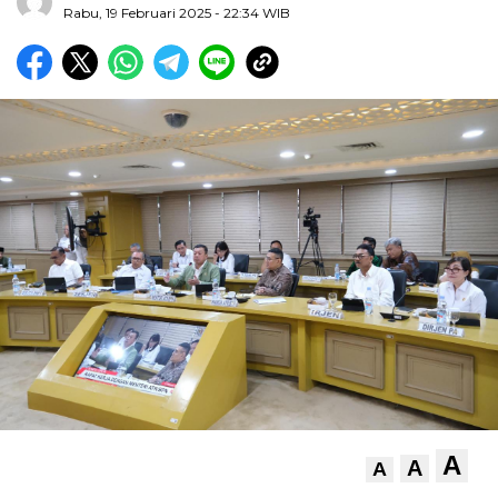
Rabu, 19 Februari 2025
- 22:34 WIB
A
A
A