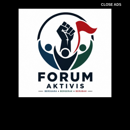
CLOSE ADS
Pemutar
Video