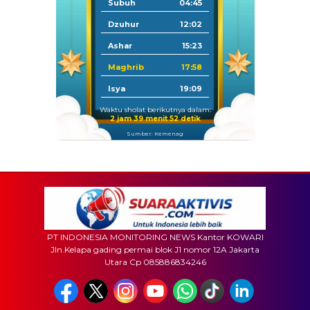
Subuh
04:45
Dzuhur
12:02
Ashar
15:23
Maghrib
17:58
Isya
19:09
Waktu sholat berikutnya dalam:
2 jam 39 menit 50 detik
Sumber: Kemenag
PT INDONESIA MONITORING NEWS Kantor KOWARI
Jln.Kelapa gading permai blok J1 nomor 12A Jakarta
Utara Cp 085886834246