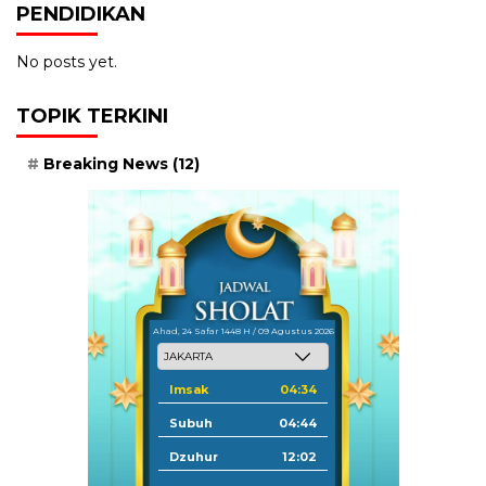
PENDIDIKAN
No posts yet.
TOPIK TERKINI
Breaking News
(12)
Ahad, 24 Safar 1448 H / 09 Agustus 2026
Imsak
04:34
Subuh
04:44
Dzuhur
12:02