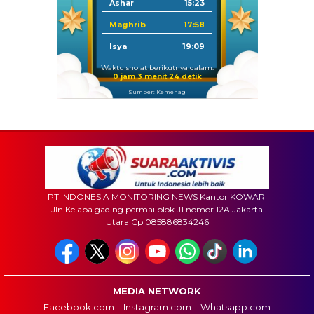
Ashar
15:23
Maghrib
17:58
Isya
19:09
Waktu sholat berikutnya dalam:
0 jam 3 menit 22 detik
Sumber: Kemenag
PT INDONESIA MONITORING NEWS Kantor KOWARI
Jln.Kelapa gading permai blok J1 nomor 12A Jakarta
Utara Cp 085886834246
MEDIA NETWORK
Facebook.com
Instagram.com
Whatsapp.com