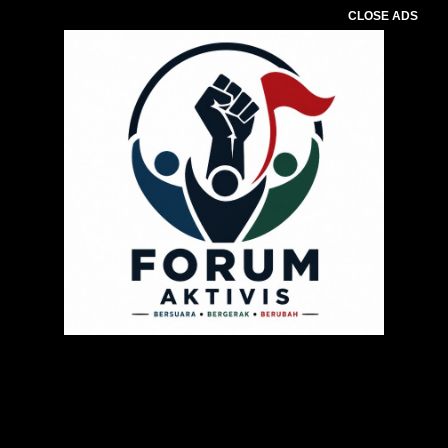
CLOSE ADS
Pemutar
Video