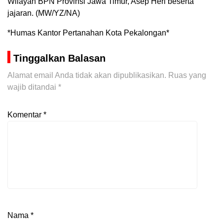
Wilayah BPN Provinsi Jawa Timur, Asep Heri beserta
jajaran. (MW/YZ/NA)
*Humas Kantor Pertanahan Kota Pekalongan*
Tinggalkan Balasan
Alamat email Anda tidak akan dipublikasikan.
Ruas yang
wajib ditandai
*
Komentar
*
Nama
*