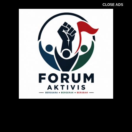
CLOSE ADS
Pemutar
Video