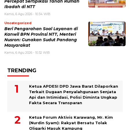
Percepat Sertipikasi Tanah Rumah
Ibadah di NTT
Kamis, 6 Agu 2026 - 10:34 WIB
Uncategorized
Beri Pengarahan Soal Layanan di
Kanwil BPN Provinsi NTT, Menteri
Nusron: Gunakan Sudut Pandang
Masyarakat
Kamis, 6 Agu 2026 - 10:32 WIB
TRENDING
Ketua APDESI DPD Jawa Barat Dilaporkan
Terkait Dugaan Penyalahgunaan Senjata
Api dan Intimidasi, Polisi Diminta Ungkap
Fakta Secara Transparan
Ketua Forum Aktivis Karawang, Mr. Kim
(Nurdin Syam): Rakyat Bersatu Tolak
Oligarki Masuk Kampung