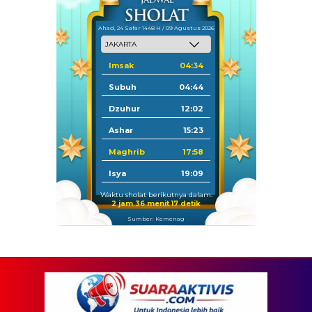
Ahad, 24 Safar 1448 H / 09 Agustus 2026
Imsak
04:34
Subuh
04:44
Dzuhur
12:02
Ashar
15:23
Maghrib
17:58
Isya
19:09
Waktu sholat berikutnya dalam:
2 jam 36 menit 15 detik
Sumber: Kemenag