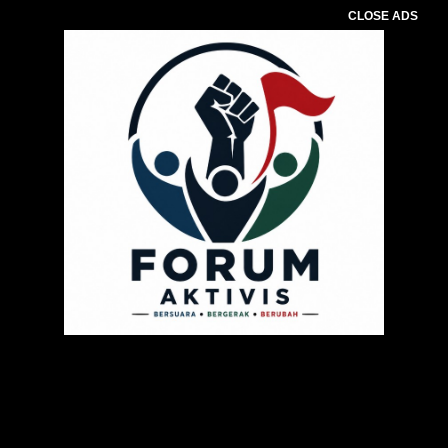
CLOSE ADS
Pemutar
Video