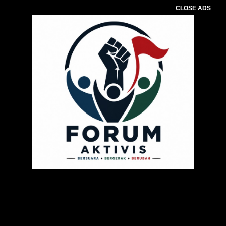
CLOSE ADS
Pemutar
Video