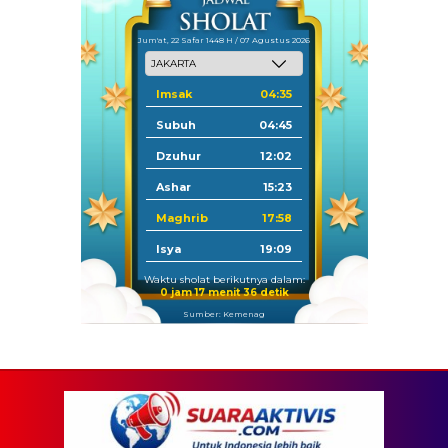
Jum'at, 22 Safar 1448 H / 07 Agustus 2026
Imsak
04:35
Subuh
04:45
Dzuhur
12:02
Ashar
15:23
Maghrib
17:58
Isya
19:09
Waktu sholat berikutnya dalam:
0 jam 17 menit 34 detik
Sumber: Kemenag