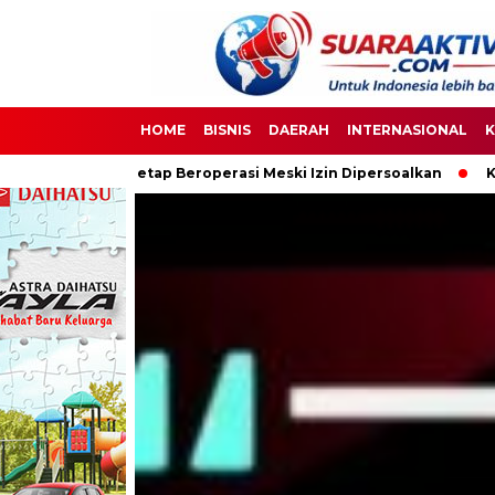
HOME
BISNIS
DAERAH
INTERNASIONAL
K
eroperasi Meski Izin Dipersoalkan
Ketua DPC PPWI OKI Bersa