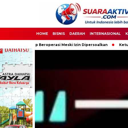
HOME
BISNIS
DAERAH
INTERNASIONAL
K
perasi Meski Izin Dipersoalkan
Ketua DPC PPWI OKI Bersama P