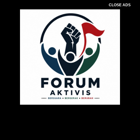
CLOSE ADS
Pemutar
Video