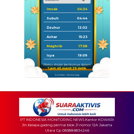
Imsak
04:34
Subuh
04:44
Dzuhur
12:02
Ashar
15:23
Maghrib
17:58
Isya
19:09
Waktu sholat berikutnya dalam:
1 jam 45 menit 27 detik
Sumber: Kemenag
PT INDONESIA MONITORING NEWS Kantor KOWARI
Jln.Kelapa gading permai blok J1 nomor 12A Jakarta
Utara Cp 085886834246