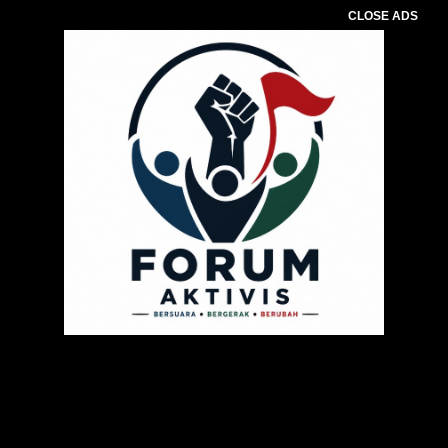
CLOSE ADS
Pemutar
Video