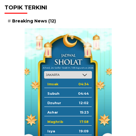
TOPIK TERKINI
Breaking News
(12)
Ahad, 24 Safar 1448 H / 09 Agustus 2026
Imsak
04:34
Subuh
04:44
Dzuhur
12:02
Ashar
15:23
Maghrib
17:58
Isya
19:09