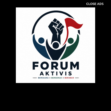
CLOSE ADS
Pemutar
Video