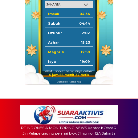
Imsak
04:34
Subuh
04:44
Dzuhur
12:02
Ashar
15:23
Maghrib
17:58
Isya
19:09
Waktu sholat berikutnya dalam:
6 jam 56 menit 20 detik
Sumber: Kemenag
PT INDONESIA MONITORING NEWS Kantor KOWARI
Jln.Kelapa gading permai blok J1 nomor 12A Jakarta