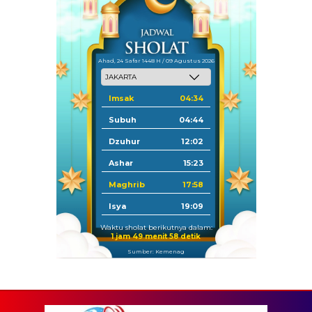
Ahad, 24 Safar 1448 H / 09 Agustus 2026
Imsak
04:34
Subuh
04:44
Dzuhur
12:02
Ashar
15:23
Maghrib
17:58
Isya
19:09
Waktu sholat berikutnya dalam:
1 jam 49 menit 56 detik
Sumber: Kemenag