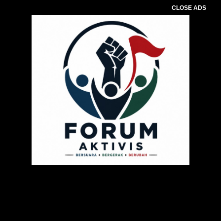
CLOSE ADS
Pemutar
Video