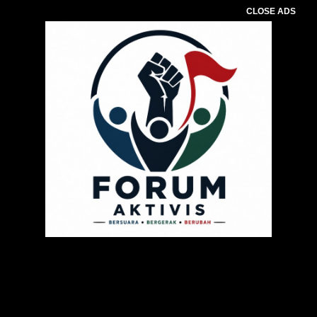
CLOSE ADS
Pemutar
Video