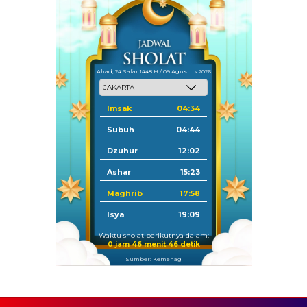
Ahad, 24 Safar 1448 H / 09 Agustus 2026
Imsak
04:34
Subuh
04:44
Dzuhur
12:02
Ashar
15:23
Maghrib
17:58
Isya
19:09
Waktu sholat berikutnya dalam:
0 jam 46 menit 44 detik
Sumber: Kemenag