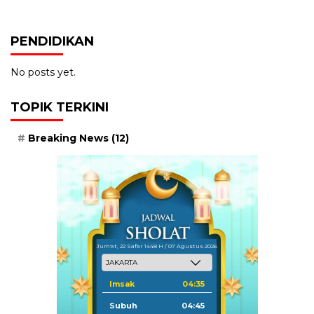
PENDIDIKAN
No posts yet.
TOPIK TERKINI
Breaking News
(12)
Jum'at, 22 Safar 1448 H / 07 Agustus 2026
Imsak
04:35
Subuh
04:45