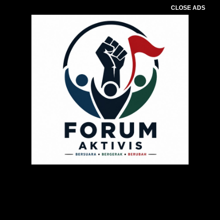
CLOSE ADS
Pemutar
Video