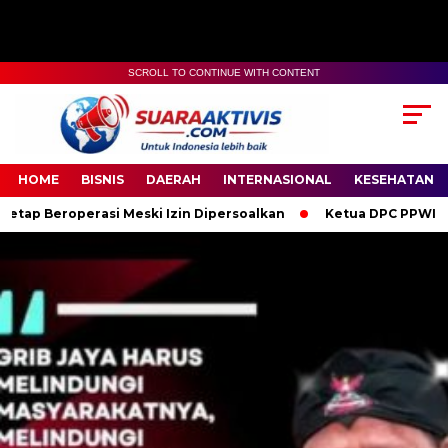
SCROLL TO CONTINUE WITH CONTENT
00:00
04:59
HOME
BISNIS
DAERAH
INTERNASIONAL
KESEHATAN
i Meski Izin Dipersoalkan
Ketua DPC PPWI OKI Bersama Pengur