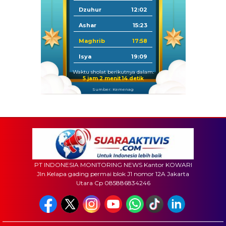
Dzuhur
12:02
Ashar
15:23
Maghrib
17:58
Isya
19:09
Waktu sholat berikutnya dalam:
5 jam 2 menit 12 detik
Sumber: Kemenag
PT INDONESIA MONITORING NEWS Kantor KOWARI
Jln.Kelapa gading permai blok J1 nomor 12A Jakarta
Utara Cp 085886834246