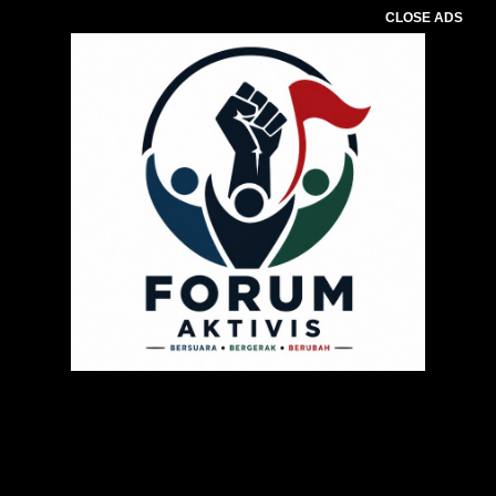
CLOSE ADS
Pemutar
Video