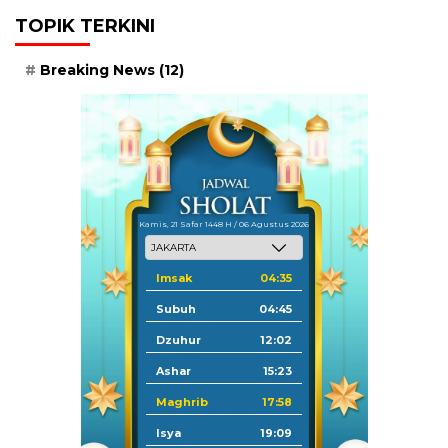
TOPIK TERKINI
Breaking News
(12)
Kamis, 21 Safar 1448 H / 06 Agustus 2026
Imsak
04:35
Subuh
04:45
Dzuhur
12:02
Ashar
15:23
Maghrib
17:58
Isya
19:09