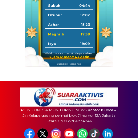
Subuh
04:44
Dzuhur
12:02
Ashar
15:23
Maghrib
17:58
Isya
19:09
Waktu sholat berikutnya dalam:
7 jam 12 menit 41 detik
Sumber: Kemenag
PT INDONESIA MONITORING NEWS Kantor KOWARI
Jln.Kelapa gading permai blok J1 nomor 12A Jakarta
Utara Cp 085886834246