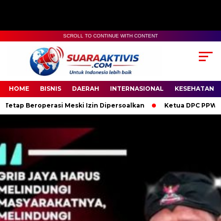
SCROLL TO CONTINUE WITH CONTENT
00:00
04:59
HOME
BISNIS
DAERAH
INTERNASIONAL
KESEHATAN
si Meski Izin Dipersoalkan
Ketua DPC PPWI OKI Bersama Peng