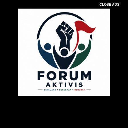
CLOSE ADS
Pemutar
Video