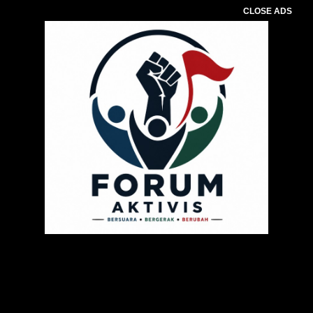
CLOSE ADS
Pemutar
Video