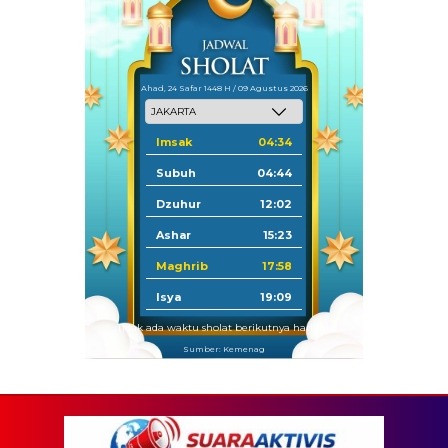
Ahad, 24 Safar 1448 H / 09 Agustus 2026
Imsak
04:34
Subuh
04:44
Dzuhur
12:02
Ashar
15:23
Maghrib
17:58
Isya
19:09
Tidak ada waktu sholat berikutnya hari ini.
Sumber: Kemenag