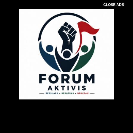
CLOSE ADS
Pemutar
Video