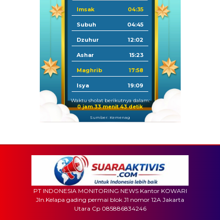
Imsak
04:35
Subuh
04:45
Dzuhur
12:02
Ashar
15:23
Maghrib
17:58
Isya
19:09
Waktu sholat berikutnya dalam:
0 jam 33 menit 40 detik
Sumber: Kemenag
PT INDONESIA MONITORING NEWS Kantor KOWARI
Jln.Kelapa gading permai blok J1 nomor 12A Jakarta
Utara Cp 085886834246