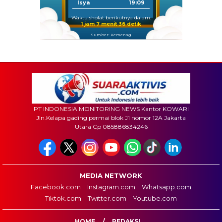
Isya
19:09
Waktu sholat berikutnya dalam:
1 jam 7 menit 34 detik
Sumber: Kemenag
PT INDONESIA MONITORING NEWS Kantor KOWARI
Jln.Kelapa gading permai blok J1 nomor 12A Jakarta
Utara Cp 085886834246
MEDIA NETWORK
Facebook.com
Instagram.com
Whatsapp.com
Tiktok.com
Twitter.com
Youtube.com
HOME
REDAKSI