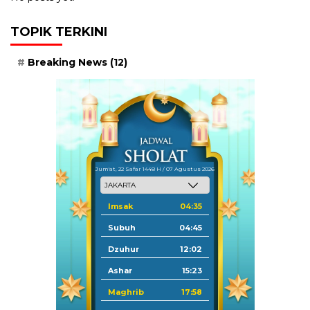
TOPIK TERKINI
Breaking News
(12)
Jum'at, 22 Safar 1448 H / 07 Agustus 2026
Imsak
04:35
Subuh
04:45
Dzuhur
12:02
Ashar
15:23
Maghrib
17:58