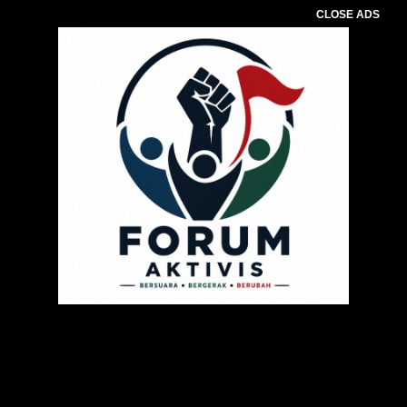
CLOSE ADS
Pemutar
Video