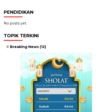
PENDIDIKAN
No posts yet.
TOPIK TERKINI
Breaking News
(12)
Senin, 25 Safar 1448 H / 10 Agustus 2026
Imsak
04:34
Subuh
04:44