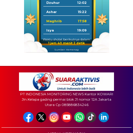
Dzuhur
12:02
Ashar
15:22
Maghrib
17:58
Isya
19:09
Waktu sholat berikutnya dalam:
1 jam 40 menit 0 detik
Sumber: Kemenag
PT INDONESIA MONITORING NEWS Kantor KOWARI
Jln.Kelapa gading permai blok J1 nomor 12A Jakarta
Utara Cp 085886834246