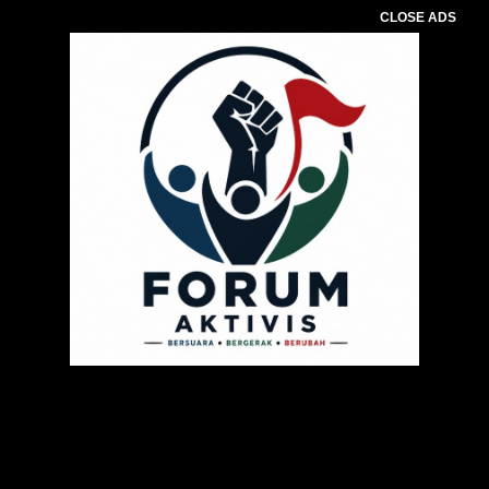
CLOSE ADS
Pemutar
Video