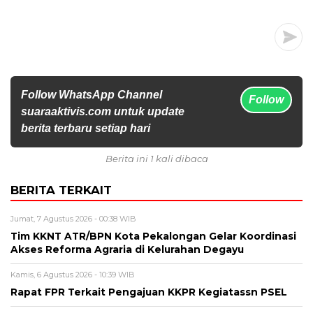
Follow WhatsApp Channel
Follow
suaraaktivis.com untuk update
berita terbaru setiap hari
Berita ini 1 kali dibaca
BERITA TERKAIT
Jumat, 7 Agustus 2026 - 00:38 WIB
Tim KKNT ATR/BPN Kota Pekalongan Gelar Koordinasi
Akses Reforma Agraria di Kelurahan Degayu
Kamis, 6 Agustus 2026 - 10:39 WIB
Rapat FPR Terkait Pengajuan KKPR Kegiatassn PSEL