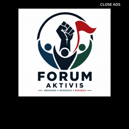
CLOSE ADS
Pemutar
Video