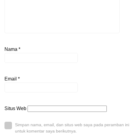
Nama
*
Email
*
Situs Web
Simpan nama, email, dan situs web saya pada peramban ini
untuk komentar saya berikutnya.