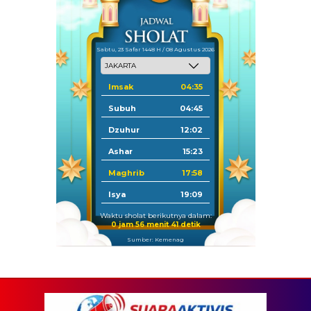
Sabtu, 23 Safar 1448 H / 08 Agustus 2026
Imsak
04:35
Subuh
04:45
Dzuhur
12:02
Ashar
15:23
Maghrib
17:58
Isya
19:09
Waktu sholat berikutnya dalam:
0 jam 56 menit 39 detik
Sumber: Kemenag