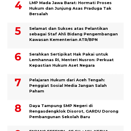
LMP Mada Jawa Barat: Hormati Proses
Hukum dan Junjung Asas Praduga Tak
Bersalah
Selamat dan Sukses atas Pelantikan
sebagai Staf Ahli Bidang Pengembangan
Kawasan Kementerian ATR/BPN
Serahkan Sertipikat Hak Pakai untuk
Lemhannas RI, Menteri Nusron: Perkuat
Kepastian Hukum Aset Negara
Pelajaran Hukum dari Aceh Tengah:
Penggiat Sosial Media Jangan Salah
Paham
Daya Tampung SMP Negeri di
Rengasdengklok Disorot, GARDU Dorong
Pembangunan Sekolah Baru