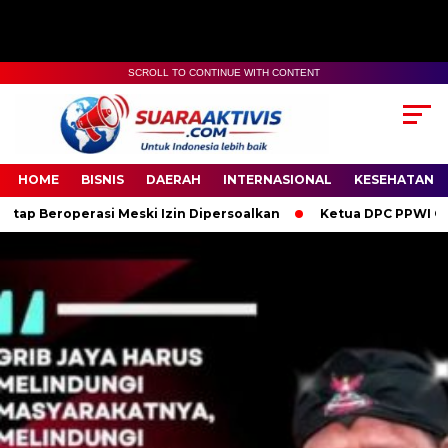
SCROLL TO CONTINUE WITH CONTENT
00:00
04:59
HOME
BISNIS
DAERAH
INTERNASIONAL
KESEHATAN
i Meski Izin Dipersoalkan
Ketua DPC PPWI OKI Bersama Pengur