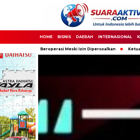
HOME
BISNIS
DAERAH
INTERNASIONAL
K
erasi Meski Izin Dipersoalkan
Ketua DPC PPWI OKI Bersama P