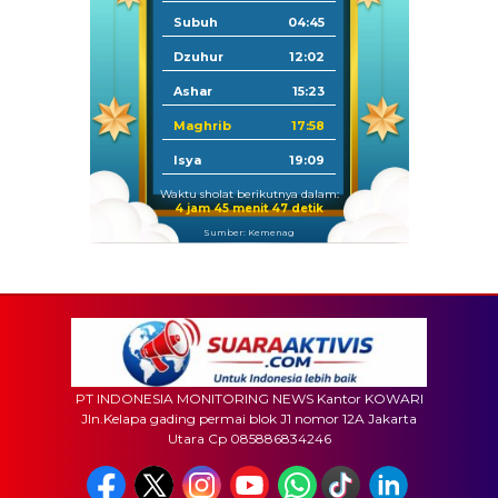
Subuh
04:45
Dzuhur
12:02
Ashar
15:23
Maghrib
17:58
Isya
19:09
Waktu sholat berikutnya dalam:
4 jam 45 menit 45 detik
Sumber: Kemenag
PT INDONESIA MONITORING NEWS Kantor KOWARI
Jln.Kelapa gading permai blok J1 nomor 12A Jakarta
Utara Cp 085886834246