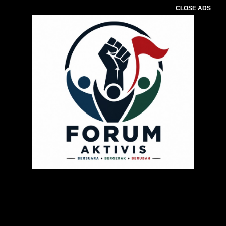
CLOSE ADS
Pemutar
Video