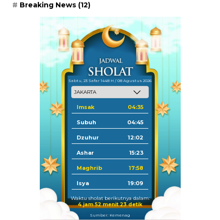
Breaking News
(12)
Sabtu, 23 Safar 1448 H / 08 Agustus 2026
Imsak
04:35
Subuh
04:45
Dzuhur
12:02
Ashar
15:23
Maghrib
17:58
Isya
19:09
Waktu sholat berikutnya dalam:
4 jam 52 menit 21 detik
Sumber: Kemenag