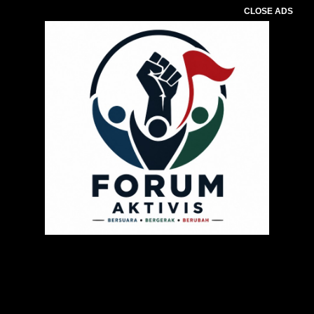
CLOSE ADS
Pemutar
Video