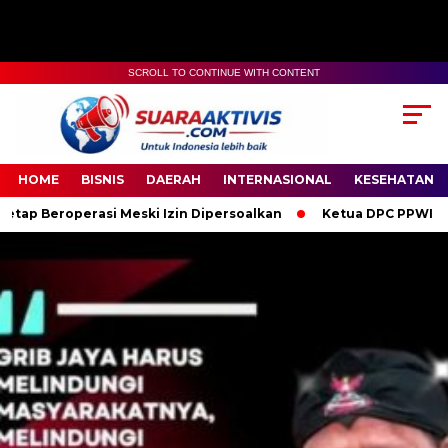
SCROLL TO CONTINUE WITH CONTENT
00:00
04:59
HOME
BISNIS
DAERAH
INTERNASIONAL
KESEHATAN
i Meski Izin Dipersoalkan
Ketua DPC PPWI OKI Bersama Pengur