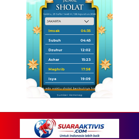
Sabtu, 23 Safar 1448 H / 08 Agustus 2026
Imsak
04:35
Subuh
04:45
Dzuhur
12:02
Ashar
15:23
Maghrib
17:58
Isya
19:09
Tidak ada waktu sholat berikutnya hari ini.
Sumber: Kemenag