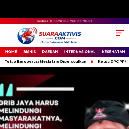
SCROLL TO CONTINUE WITH CONTENT
00:00
04:59
HOME
BISNIS
DAERAH
INTERNASIONAL
KESEHATAN
si Meski Izin Dipersoalkan
Ketua DPC PPWI OKI Bersama Peng