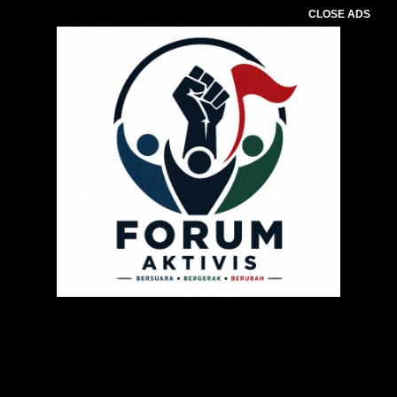
CLOSE ADS
Pemutar
Video