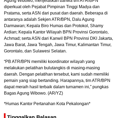
Agung Wibowo, menjelaskan bahwa tim ATR/BPN
diperkuat oleh Pejabat Pimpinan Tinggi Madya dan
Pratama, serta ASN dari pusat dan daerah. Beberapa di
antaranya adalah Sekjen ATR/BPN, Dalu Agung
Darmawan; Kepala Biro Humas dan Protokol, Shamy
Ardian; Kepala Kantor Wilayah BPN Provinsi Gorontalo,
Achmad; serta ASN dari Kanwil BPN Provinsi DKI Jakarta,
Jawa Barat, Jawa Tengah, Jawa Timur, Kalimantan Timur,
Gorontalo, dan Sulawesi Selatan.
“PB ATR/BPN memiliki koordinator wilayah yang
melakukan pelatihan bulutangkis di masing-masing
daerah. Dengan pelatihan tersebut, kami sudah memiliki
pemain yang siap bertanding. Harapannya, tim ATR/BPN
dapat meraih hasil terbaik dalam turnamen ini,” pungkas
Bagas Agung Wibowo. (AR/YZ)
*Humas Kantor Pertanahan Kota Pekalongan*
Tinggalkan Balasan