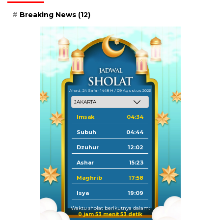
Breaking News
(12)
Ahad, 24 Safar 1448 H / 09 Agustus 2026
Imsak
04:34
Subuh
04:44
Dzuhur
12:02
Ashar
15:23
Maghrib
17:58
Isya
19:09
Waktu sholat berikutnya dalam:
0 jam 53 menit 51 detik