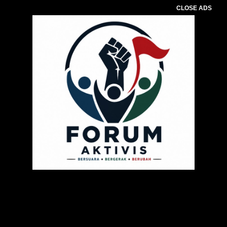
CLOSE ADS
Pemutar
Video