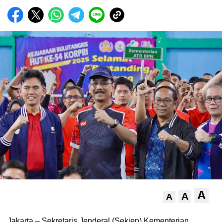
A
A
A
Jakarta – Sekretaris Jenderal (Sekjen) Kementerian