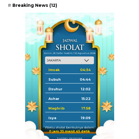
Breaking News
(12)
Senin, 25 Safar 1448 H / 10 Agustus 2026
Imsak
04:34
Subuh
04:44
Dzuhur
12:02
Ashar
15:22
Maghrib
17:58
Isya
19:09
Waktu sholat berikutnya dalam:
0 jam 35 menit 43 detik
Sumber: Kemenag