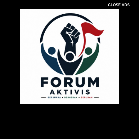
CLOSE ADS
Pemutar
Video