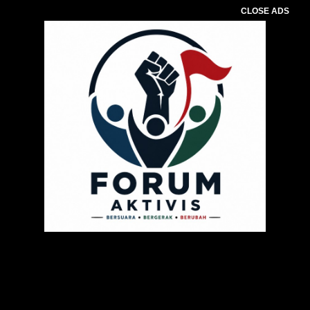
CLOSE ADS
Pemutar
Video