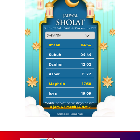
Senin, 25 Safar 1448 H / 10 Agustus 2026
Imsak
04:34
Subuh
04:44
Dzuhur
12:02
Ashar
15:22
Maghrib
17:58
Isya
19:09
Waktu sholat berikutnya dalam:
0 jam 42 menit 12 detik
Sumber: Kemenag