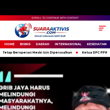
SCROLL TO CONTINUE WITH CONTENT
00:00
04:59
HOME
BISNIS
DAERAH
INTERNASIONAL
KESEHATAN
si Meski Izin Dipersoalkan
Ketua DPC PPWI OKI Bersama Peng