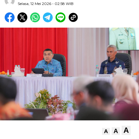
Selasa, 12 Mei 2026
- 02:58 WIB
A
A
A