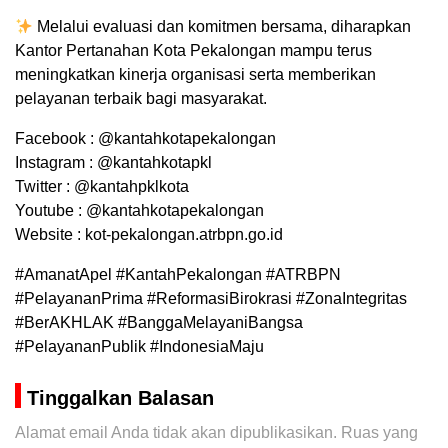
Melalui evaluasi dan komitmen bersama, diharapkan
Kantor Pertanahan Kota Pekalongan mampu terus
meningkatkan kinerja organisasi serta memberikan
pelayanan terbaik bagi masyarakat.
Facebook : @kantahkotapekalongan
Instagram : @kantahkotapkl
Twitter : @kantahpklkota
Youtube : @kantahkotapekalongan
Website : kot-pekalongan.atrbpn.go.id
#AmanatApel #KantahPekalongan #ATRBPN
#PelayananPrima #ReformasiBirokrasi #ZonaIntegritas
#BerAKHLAK #BanggaMelayaniBangsa
#PelayananPublik #IndonesiaMaju
Tinggalkan Balasan
Alamat email Anda tidak akan dipublikasikan.
Ruas yang