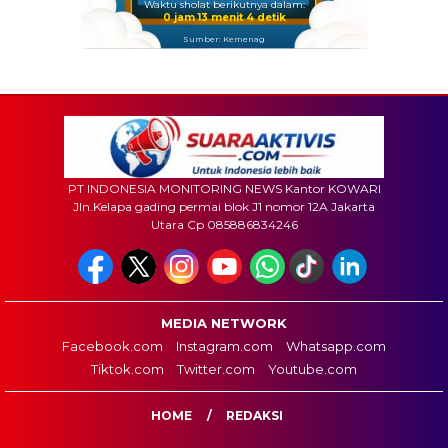
Waktu sholat berikutnya dalam:
0 jam 13 menit 2 detik
Sumber: Kemenag
PT INDONESIA MONITORING NEWS Kantor KOWARI
Jln.Kelapa gading permai blok J1 nomor 12A Jakarta
Utara Cp 085886834246
MEDIA NETWORK
Facebook.com
Instagram.com
Whatsapp.com
Tiktok.com
Twitter.com
Youtube.com
HOME
REDAKSI