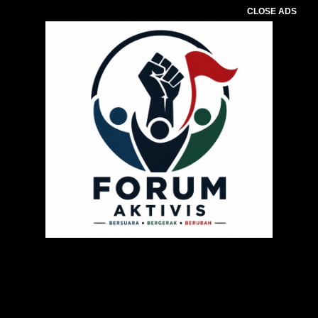
CLOSE ADS
Pemutar
Video