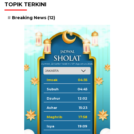
TOPIK TERKINI
Breaking News
(12)
Jum'at, 22 Safar 1448 H / 07 Agustus 2026
Imsak
04:35
Subuh
04:45
Dzuhur
12:02
Ashar
15:23
Maghrib
17:58
Isya
19:09