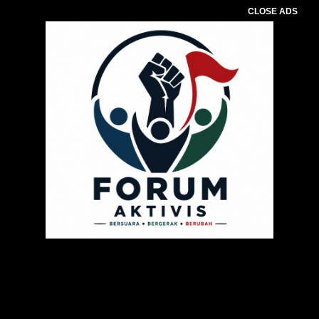
CLOSE ADS
Pemutar
Video