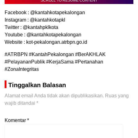
SCROLL TO RESUME CONTENT
Facebook : @kantahkotapekalongan
Instagram : @kantahkotapkl
Twitter : @kantahpklkota
Youtube : @kantahkotapekalongan
Website : kot-pekalongan.atrbpn.go.id
#ATRBPN #KantahPekalongan #BerAKHLAK
#PelayananPublik #KerjaSama #Pertanahan
#ZonaIntegritas
Tinggalkan Balasan
Alamat email Anda tidak akan dipublikasikan.
Ruas yang
wajib ditandai
*
Komentar
*