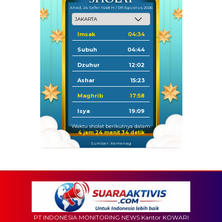
Ahad, 24 Safar 1448 H / 09 Agustus 2026
Imsak
04:34
Subuh
04:44
Dzuhur
12:02
Ashar
15:23
Maghrib
17:58
Isya
19:09
Waktu sholat berikutnya dalam:
4 jam 24 menit 32 detik
Sumber: Kemenag
PT INDONESIA MONITORING NEWS Kantor KOWARI