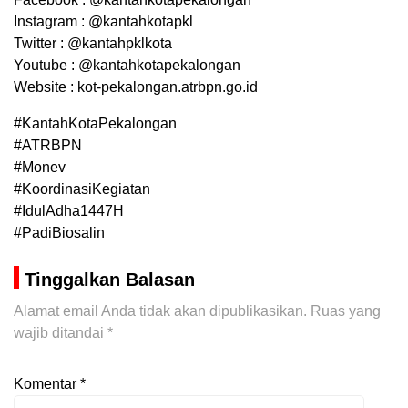
Instagram : @kantahkotapkl
Twitter : @kantahpklkota
Youtube : @kantahkotapekalongan
Website : kot-pekalongan.atrbpn.go.id
#KantahKotaPekalongan
#ATRBPN
#Monev
#KoordinasiKegiatan
#IdulAdha1447H
#PadiBiosalin
Tinggalkan Balasan
Alamat email Anda tidak akan dipublikasikan.
Ruas yang
wajib ditandai
*
Komentar
*