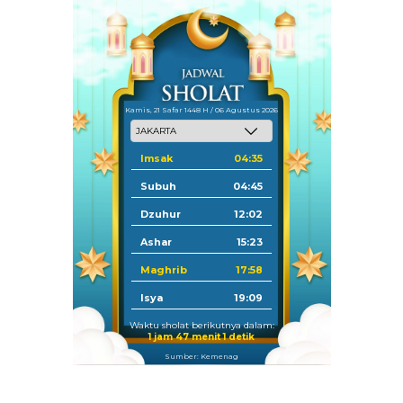
Kamis, 21 Safar 1448 H / 06 Agustus 2026
Imsak
04:35
Subuh
04:45
Dzuhur
12:02
Ashar
15:23
Maghrib
17:58
Isya
19:09
Waktu sholat berikutnya dalam:
1 jam 46 menit 59 detik
Sumber: Kemenag