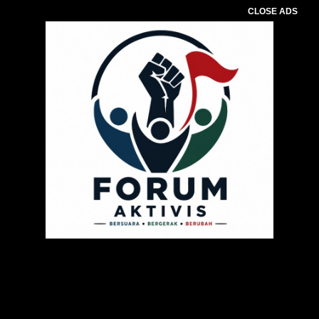
CLOSE ADS
Pemutar
Video