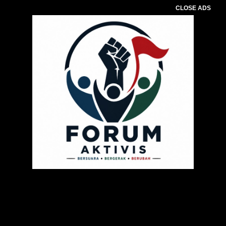
CLOSE ADS
Pemutar
Video