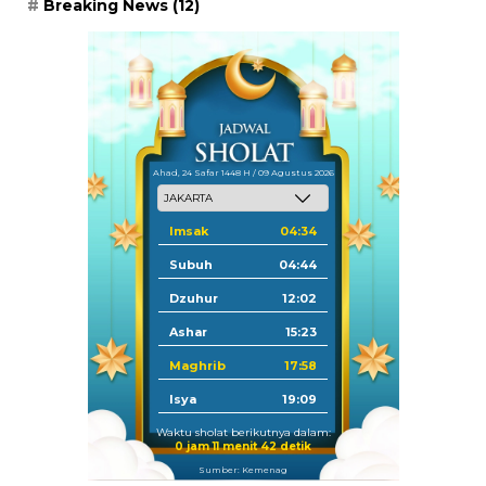
Breaking News
(12)
Ahad, 24 Safar 1448 H / 09 Agustus 2026
Imsak
04:34
Subuh
04:44
Dzuhur
12:02
Ashar
15:23
Maghrib
17:58
Isya
19:09
Waktu sholat berikutnya dalam:
0 jam 11 menit 40 detik
Sumber: Kemenag