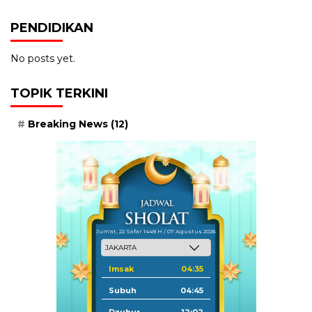
PENDIDIKAN
No posts yet.
TOPIK TERKINI
Breaking News
(12)
Jum'at, 22 Safar 1448 H / 07 Agustus 2026
Imsak
04:35
Subuh
04:45
Dzuhur
12:02