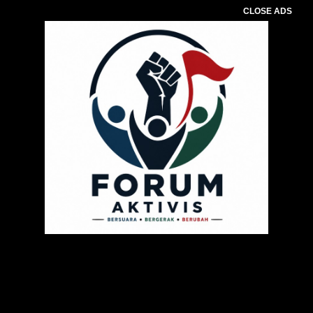
CLOSE ADS
Pemutar
Video