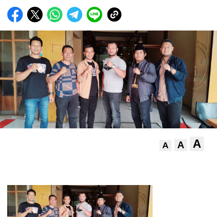
A
A
A