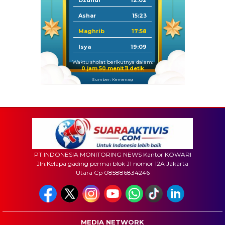
Ashar
15:23
Maghrib
17:58
Isya
19:09
Waktu sholat berikutnya dalam:
0 jam 50 menit 9 detik
Sumber: Kemenag
PT INDONESIA MONITORING NEWS Kantor KOWARI
Jln.Kelapa gading permai blok J1 nomor 12A Jakarta
Utara Cp 085886834246
MEDIA NETWORK