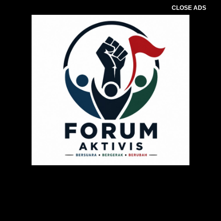
CLOSE ADS
Pemutar
Video