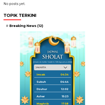
No posts yet.
TOPIK TERKINI
Breaking News
(12)
Ahad, 24 Safar 1448 H / 09 Agustus 2026
Imsak
04:34
Subuh
04:44
Dzuhur
12:02
Ashar
15:23
Maghrib
17:58